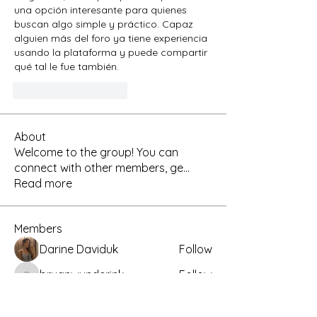
una opción interesante para quienes 
buscan algo simple y práctico. Capaz 
alguien más del foro ya tiene experiencia 
usando la plataforma y puede compartir 
qué tal le fue también.
J'aime
Répondre
About
Welcome to the group! You can
connect with other members, ge
...
Read more
Members
Darine Daviduk
Follow
bryanwunderink
Follow
bryanwunderink
allenreaves84
Follow
allenreaves84