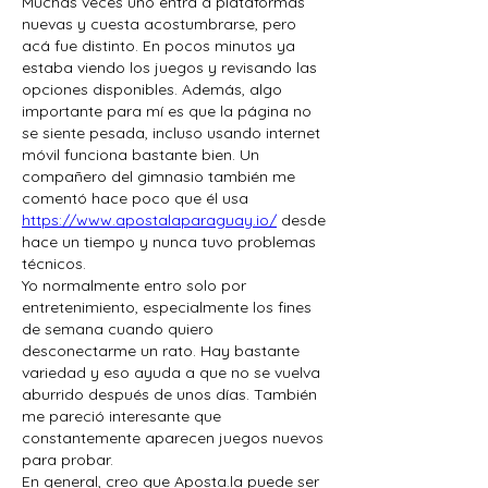
Muchas veces uno entra a plataformas 
nuevas y cuesta acostumbrarse, pero 
acá fue distinto. En pocos minutos ya 
estaba viendo los juegos y revisando las 
opciones disponibles. Además, algo 
importante para mí es que la página no 
se siente pesada, incluso usando internet 
móvil funciona bastante bien. Un 
compañero del gimnasio también me 
comentó hace poco que él usa 
https://www.apostalaparaguay.io/
 desde 
hace un tiempo y nunca tuvo problemas 
técnicos.
Yo normalmente entro solo por 
entretenimiento, especialmente los fines 
de semana cuando quiero 
desconectarme un rato. Hay bastante 
variedad y eso ayuda a que no se vuelva 
aburrido después de unos días. También 
me pareció interesante que 
constantemente aparecen juegos nuevos 
para probar.
En general, creo que Aposta.la puede ser 